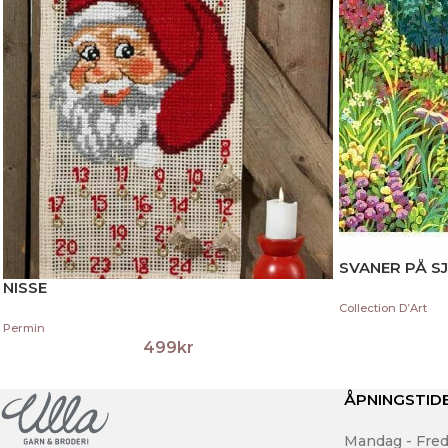
SVANER PÅ S
NISSE
Collection D’Art
Permin
499
kr
ÅPNINGSTID
Mandag - Fred