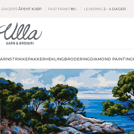
4 DAGERS
ÅPENT KJØP
FAST FRAKT
89,-
LEVERING
2 - 4 DAGER
GARN
STRIKKEPAKKER
HEKLING
BRODERING
DIAMOND PAINTING