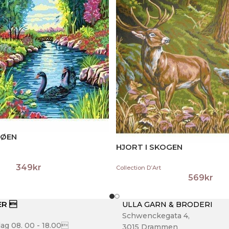
JØEN
HJORT I SKOGEN
349
kr
Collection D’Art
569
kr
ER 
ULLA GARN & BRODERI
Schwenckegata 4,
ag 08. 00 - 18.00
3015 Drammen