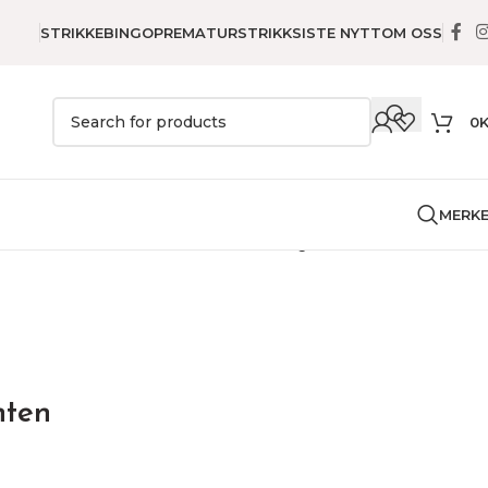
STRIKKEBINGO
PREMATURSTRIKK
SISTE NYTT
OM OSS
0
MERK
 stramei / Printed canvas
Strand i skogkanten
nten