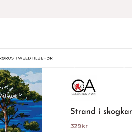
RØROS TWEED
TILBEHØR
Hjem
BRODERING
Påtegnet
Strand i skogka
329
kr