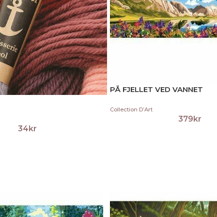
PÅ FJELLET VED VANNET
Collection D’Art
379
kr
34
kr