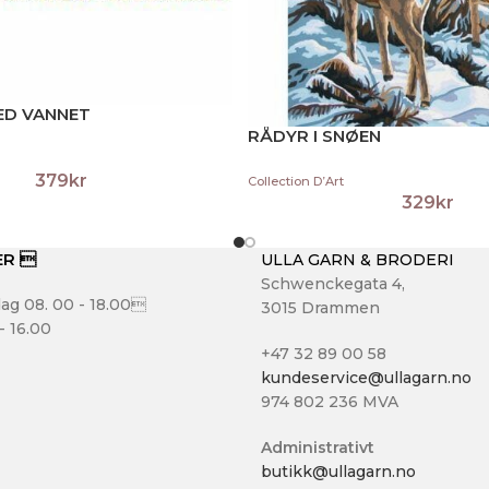
VED VANNET
RÅDYR I SNØEN
379
kr
Collection D’Art
329
kr
ER 
ULLA GARN & BRODERI
Schwenckegata 4,
ag 08. 00 - 18.00
3015 Drammen
- 16.00
+47 32 89 00 58
kundeservice@ullagarn.no
974 802 236 MVA
Administrativt
butikk@ullagarn.no