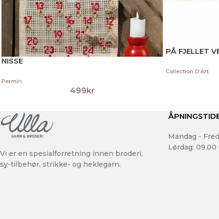
PÅ FJELLET 
NISSE
Collection D’Art
Permin
499
kr
ÅPNINGSTID
Mandag - Fred
Lørdag: 09.00 
Vi er en spesialforretning innen broderi,
sy-tilbehør, strikke- og heklegarn.