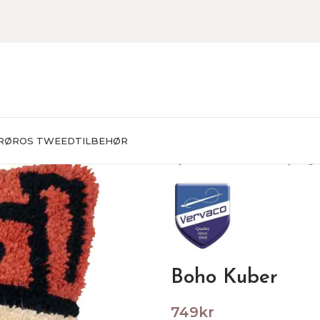
RØROS TWEED
TILBEHØR
Hjem
BRODERING
Knyting
Boho Kuber
749
kr