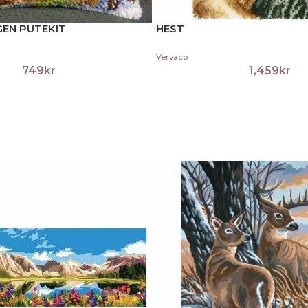
GEN PUTEKIT
HEST
Vervaco
749
kr
1,459
kr