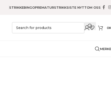
STRIKKEBINGO
PREMATURSTRIKK
SISTE NYTT
OM OSS
0
MERK
Boho Kuber