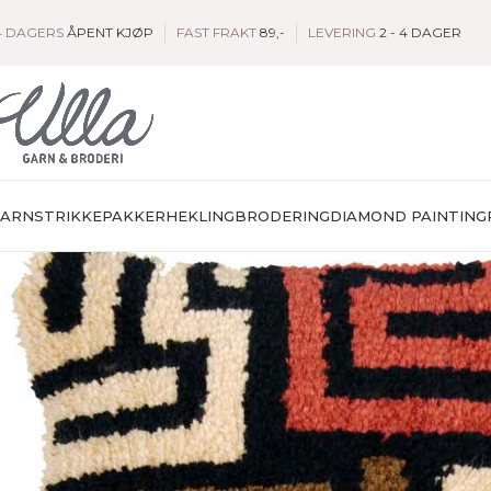
4 DAGERS
ÅPENT KJØP
FAST FRAKT
89,-
LEVERING
2 - 4 DAGER
GARN
STRIKKEPAKKER
HEKLING
BRODERING
DIAMOND PAINTING