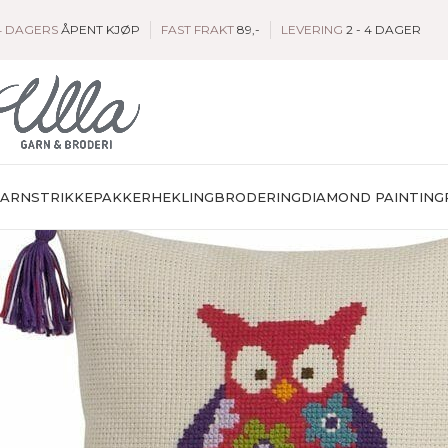
4 DAGERS
ÅPENT KJØP
FAST FRAKT
89,-
LEVERING
2 - 4 DAGER
GARN
STRIKKEPAKKER
HEKLING
BRODERING
DIAMOND PAINTING