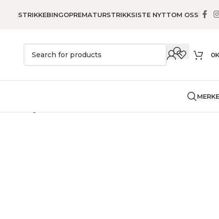
STRIKKEBINGO
PREMATURSTRIKK
SISTE NYTT
OM OSS
0
MERK
r
Puter
Ugle