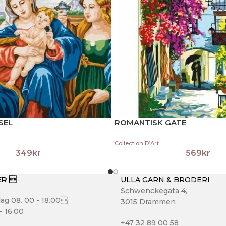
SEL
ROMANTISK GATE
Collection D’Art
349
kr
569
kr
ER 
ULLA GARN & BRODERI
Schwenckegata 4,
ag 08. 00 - 18.00
3015 Drammen
- 16.00
+47 32 89 00 58