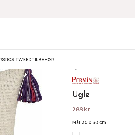
RØROS TWEED
TILBEHØR
Hjem
BRODERING
Broderie
Ugle
289
kr
Mål: 30 x 30 cm