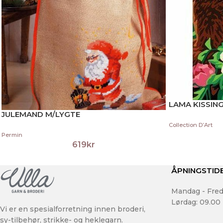
LAMA KISSIN
JULEMAND M/LYGTE
Collection D’Art
Permin
619
kr
ÅPNINGSTID
Mandag - Fred
Lørdag: 09.00 
Vi er en spesialforretning innen broderi,
sy-tilbehør, strikke- og heklegarn.