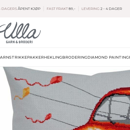
4 DAGERS
ÅPENT KJØP
FAST FRAKT
89,-
LEVERING
2 - 4 DAGER
GARN
STRIKKEPAKKER
HEKLING
BRODERING
DIAMOND PAINTING