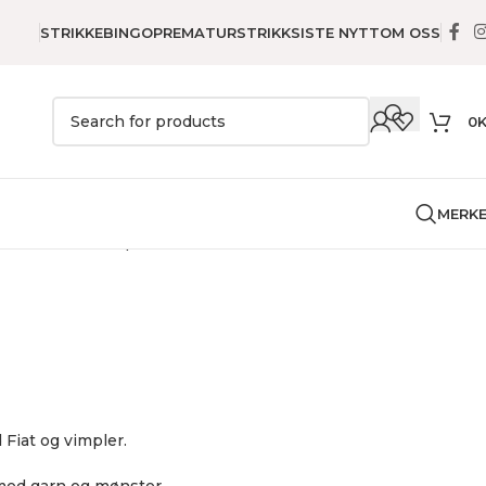
STRIKKEBINGO
PREMATURSTRIKK
SISTE NYTT
OM OSS
0
MERK
r
Puter
Rød fiat pute
 Fiat og vimpler.
ed garn og mønster.