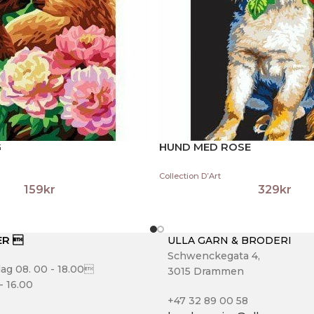
G
HUND MED ROSE
Collection D’Art
159
kr
329
kr
ER 
ULLA GARN & BRODERI
Schwenckegata 4,
ag 08. 00 - 18.00
3015 Drammen
- 16.00
+47 32 89 00 58