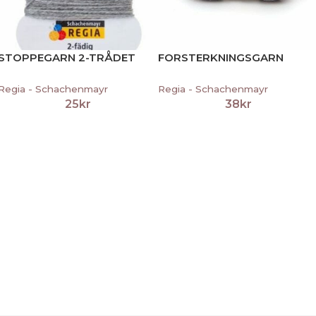
STOPPEGARN 2-TRÅDET
FORSTERKNINGSGARN
Regia - Schachenmayr
Regia - Schachenmayr
25
kr
38
kr