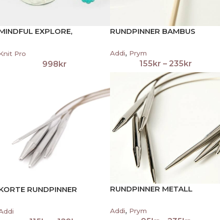
MINDFUL EXPLORE,
RUNDPINNER BAMBUS
RUNDPINNESETT
,
Addi
Prym
Knit Pro
155
kr
–
235
kr
998
kr
RUNDPINNER METALL
KORTE RUNDPINNER
,
Addi
Prym
Addi