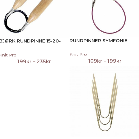
RUNDPINNER SYMFONIE
BJØRK RUNDPINNE 15-20-
30MM
Knit Pro
Knit Pro
109
kr
–
199
kr
199
kr
–
235
kr