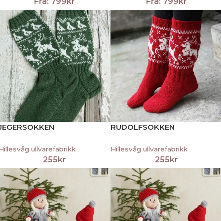
Fra:
799
kr
Fra:
799
kr
JEGERSOKKEN
RUDOLFSOKKEN
Hillesvåg ullvarefabrikk
Hillesvåg ullvarefabrikk
255
kr
255
kr