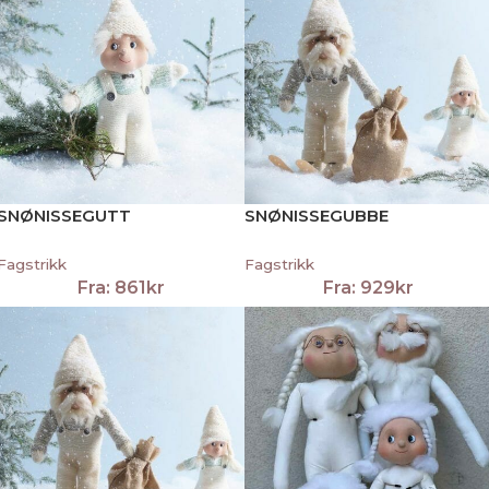
SNØNISSEGUTT
SNØNISSEGUBBE
Fagstrikk
Fagstrikk
Fra:
861
kr
Fra:
929
kr