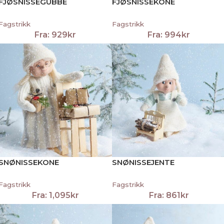
FJØSNISSEGUBBE
FJØSNISSEKONE
Fagstrikk
Fagstrikk
Fra:
929
kr
Fra:
994
kr
SNØNISSEKONE
SNØNISSEJENTE
Fagstrikk
Fagstrikk
Fra:
1,095
kr
Fra:
861
kr