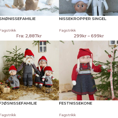
SNØNISSEFAMILIE
NISSEKROPPER SINGEL
Fagstrikk
Fagstrikk
Fra:
2,887
kr
299
kr
–
699
kr
FJØSNISSEFAMILIE
FESTNISSEKONE
Fagstrikk
Fagstrikk