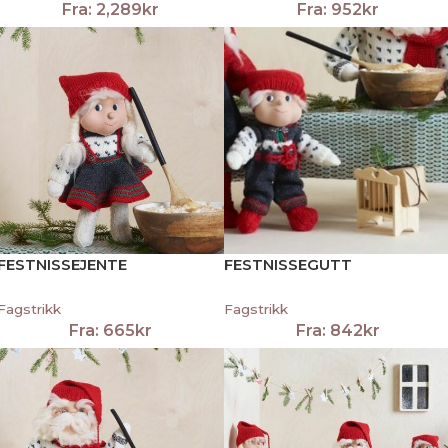
Fra:
2,289
kr
Fra:
952
kr
FESTNISSEJENTE
FESTNISSEGUTT
Fagstrikk
Fagstrikk
Fra:
665
kr
Fra:
842
kr