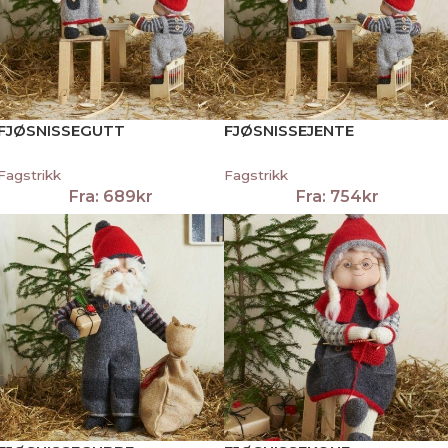
FJØSNISSEGUTT
FJØSNISSEJENTE
Fagstrikk
Fagstrikk
Fra:
689
kr
Fra:
754
kr