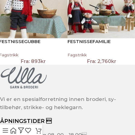
FESTNISSEGUBBE
FESTNISSEFAMILIE
Fagstrikk
Fagstrikk
Fra:
893
kr
Fra:
2,760
kr
Vi er en spesialforretning innen broderi, sy-
tilbehør, strikke- og heklegarn.
ÅPNINGSTIDER 
Mandag - Fredag 08. 00 - 18.00