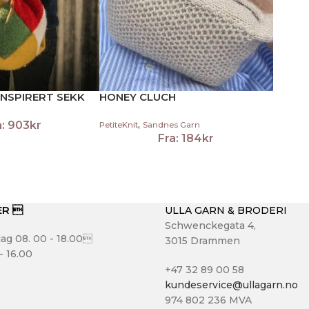
INSPIRERT SEKK
HONEY CLUCH
,
a:
903
kr
PetiteKnit
Sandnes Garn
Fra:
184
kr
ER 
ULLA GARN & BRODERI
Schwenckegata 4,
ag 08. 00 - 18.00
3015 Drammen
- 16.00
+47 32 89 00 58
kundeservice@ullagarn.no
974 802 236 MVA