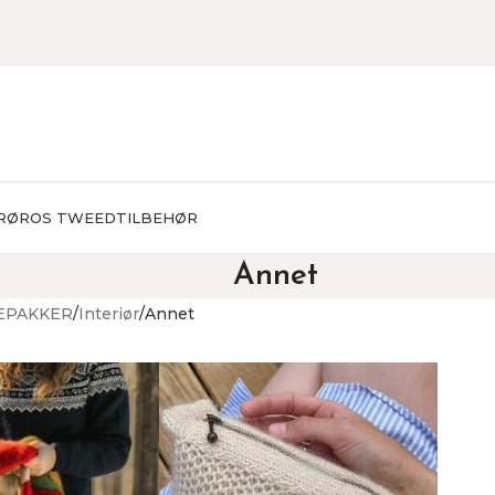
RØROS TWEED
TILBEHØR
Annet
EPAKKER
Interiør
Annet