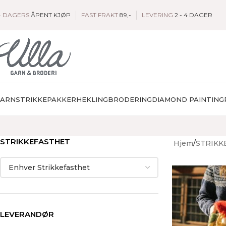
4 DAGERS
ÅPENT KJØP
FAST FRAKT
89,-
LEVERING
2 - 4 DAGER
GARN
STRIKKEPAKKER
HEKLING
BRODERING
DIAMOND PAINTING
STRIKKEFASTHET
Hjem
STRIKK
LEVERANDØR