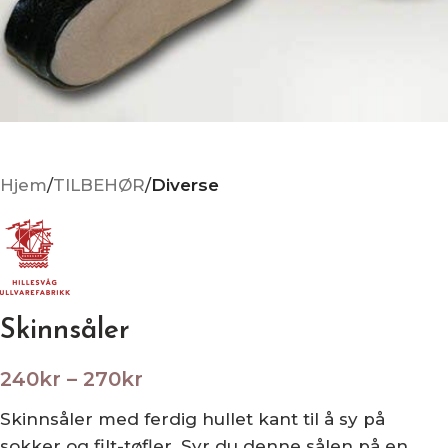
Hjem
TILBEHØR
Diverse
Skinnsåler
240
kr
–
270
kr
Skinnsåler med ferdig hullet kant til å sy på
sokker og filt-tøfler. Syr du denne sålen på en