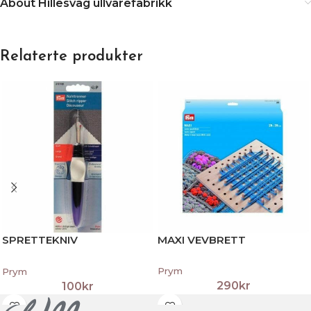
About Hillesvåg ullvarefabrikk
Relaterte produkter
SPRETTEKNIV
MAXI VEVBRETT
ERGONOMISK STOR
Prym
Prym
290
kr
100
kr