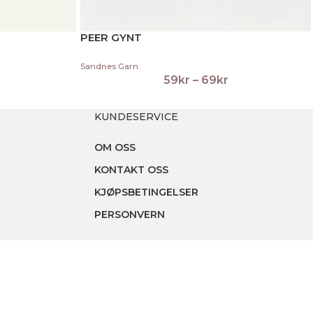
PEER GYNT
Sandnes Garn
59
kr
–
69
kr
KUNDESERVICE
OM OSS
KONTAKT OSS
KJØPSBETINGELSER
PERSONVERN
MIN SIDE