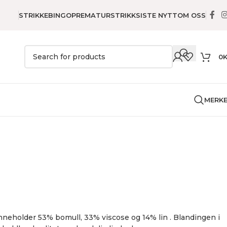
STRIKKEBINGO
PREMATURSTRIKK
SISTE NYTT
OM OSS
0
MERK
nneholder 53% bomull, 33% viscose og 14% lin . Blandingen i