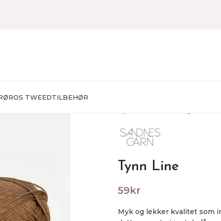
RØROS TWEED
TILBEHØR
Hjem
STRIKKING
Tynn Line
Tynn Line
59
kr
Myk og lekker kvalitet som i