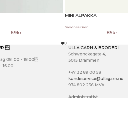
MINI ALPAKKA
Sandnes Garn
69
kr
85
kr
ER 
ULLA GARN & BRODERI
Schwenckegata 4,
ag 08. 00 - 18.00
3015 Drammen
- 16.00
+47 32 89 00 58
kundeservice@ullagarn.no
974 802 236 MVA
Administrativt
butikk@ullagarn.no
ULLA GARN OG BRODERI
2020 - Utviklet av
NJOORD
.