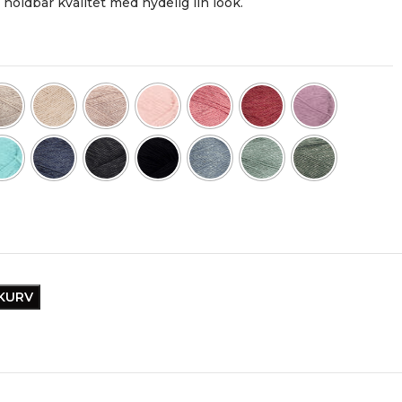
 holdbar kvalitet med nydelig lin look.
EKURV