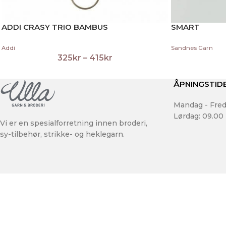
ADDI CRASY TRIO BAMBUS
SMART
Addi
Sandnes Garn
325
kr
–
415
kr
ÅPNINGSTID
Mandag - Fred
Lørdag: 09.00 
Vi er en spesialforretning innen broderi,
sy-tilbehør, strikke- og heklegarn.