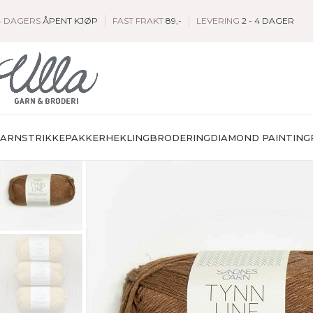
4 DAGERS
ÅPENT KJØP
FAST FRAKT
89,-
LEVERING
2 - 4 DAGER
GARN
STRIKKEPAKKER
HEKLING
BRODERING
DIAMOND PAINTING