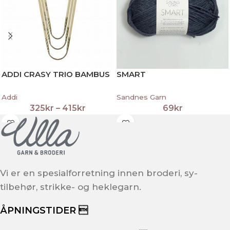
ADDI CRASY TRIO BAMBUS
SMART
Addi
Sandnes Garn
325
kr
–
415
kr
69
kr
Vi er en spesialforretning innen broderi, sy-
tilbehør, strikke- og heklegarn.
ÅPNINGSTIDER 