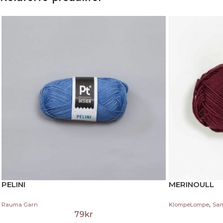
PELINI
MERINOULL
,
Rauma Garn
KlompeLompe
San
79
kr