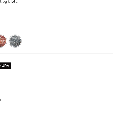
t og bløtt.
EKURV
I