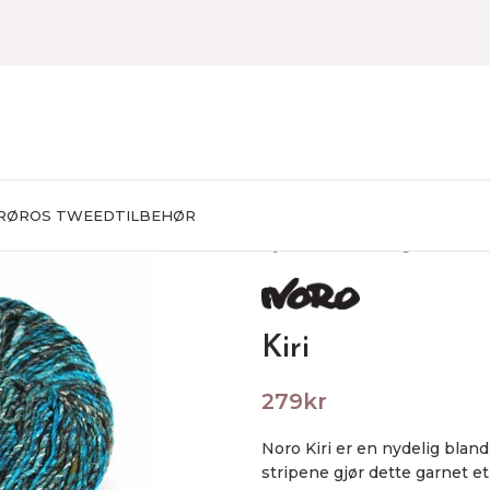
RØROS TWEED
TILBEHØR
Hjem
Garn
Effektgarn
Kiri
Kiri
279
kr
Noro Kiri er en nydelig bland
stripene gjør dette garnet et g