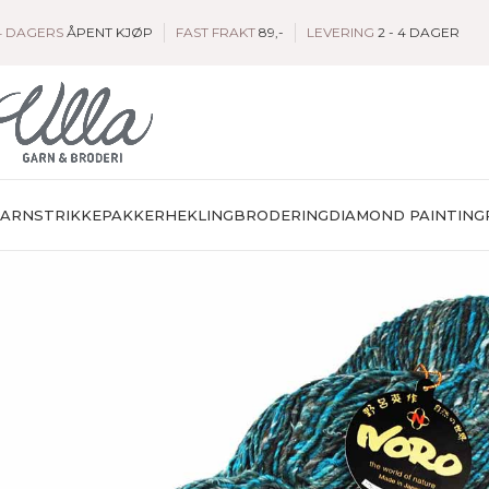
4 DAGERS
ÅPENT KJØP
FAST FRAKT
89,-
LEVERING
2 - 4 DAGER
GARN
STRIKKEPAKKER
HEKLING
BRODERING
DIAMOND PAINTING