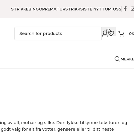
STRIKKEBINGO
PREMATURSTRIKK
SISTE NYTT
OM OSS
0
MERK
ing av ull, mohair og silke. Den tykke til tynne teksturen og
odt valg for alt fra votter, gensere eller til ditt neste