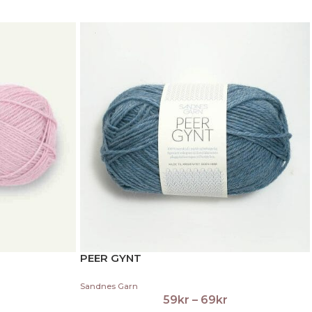
PEER GYNT
Sandnes Garn
59
kr
–
69
kr