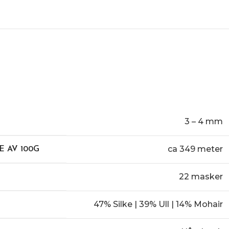
3 – 4 mm
ca 349 meter
 AV 100G
22 masker
47% Silke | 39% Ull | 14% Mohair