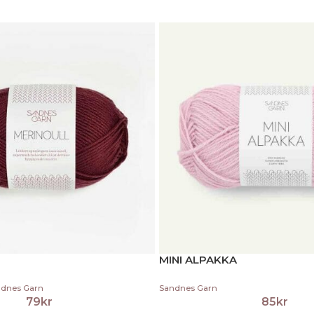
MINI ALPAKKA
dnes Garn
Sandnes Garn
79
kr
85
kr