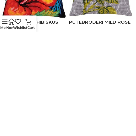
PUTEBRODERI HIBISKUS
PUTEBRODERI MILD ROSE
Menu
Home
Wishlist
Cart
Collection D’Art
Collection D’Art
489
kr
489
kr
Vi er en spesialforretning innen broderi, sy-
tilbehør, strikke- og heklegarn.
ÅPNINGSTIDER 
Mandag - Fredag 08. 00 - 18.00
Lørdag: 09.00 - 16.00