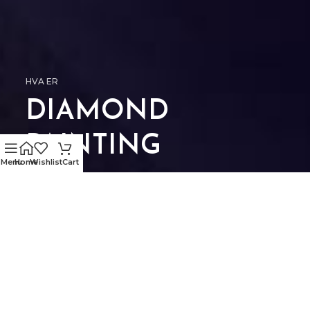
HVA ER
DIAMOND
PAINTING
Menu
Home
Wishlist
Cart
Diamond painting er en enkel aktivitet for
alle som liker å være kreative. Motivene
gjenspeiler at det er tilrettelagt også for
godt voksne. Diamond painting er basert
på det samme konseptet som mosaikk
og «paint-by-numbers.»