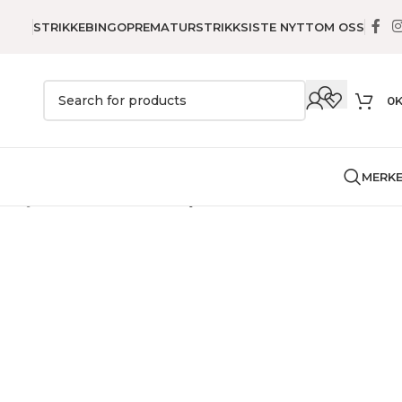
STRIKKEBINGO
PREMATURSTRIKK
SISTE NYTT
OM OSS
0
MERK
r
Høytider
Julebroderier
God jul