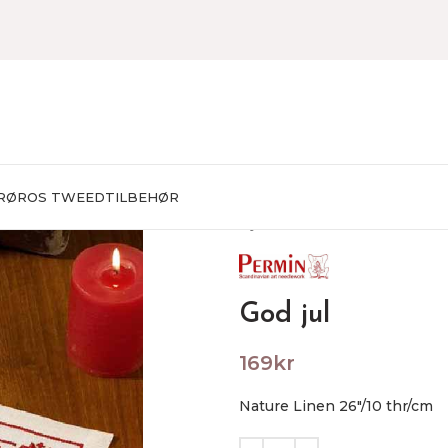
RØROS TWEED
TILBEHØR
Hjem
BRODERING
Broderie
God jul
169
kr
Nature Linen 26″/10 thr/cm