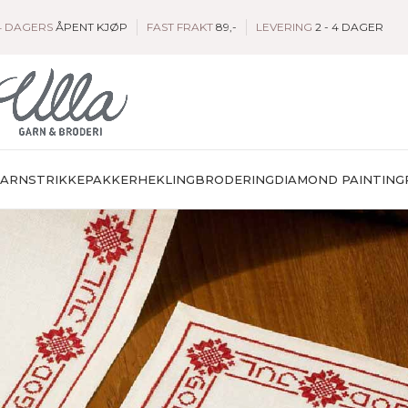
4 DAGERS
ÅPENT KJØP
FAST FRAKT
89,-
LEVERING
2 - 4 DAGER
GARN
STRIKKEPAKKER
HEKLING
BRODERING
DIAMOND PAINTING