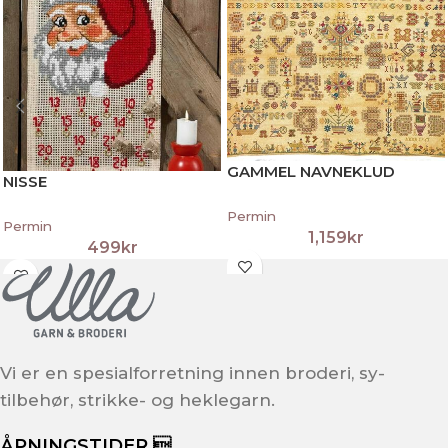
GAMMEL NAVNEKLUD
NISSE
Permin
Permin
1,159
kr
499
kr
Vi er en spesialforretning innen broderi, sy-
tilbehør, strikke- og heklegarn.
ÅPNINGSTIDER 