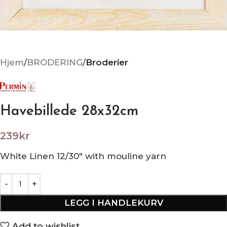
Hjem
BRODERING
Broderier
Havebillede 28x32cm
239
kr
White Linen 12/30″ with mouline yarn
LEGG I HANDLEKURV
Add to wishlist