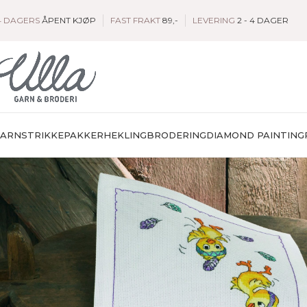
4 DAGERS
ÅPENT KJØP
FAST FRAKT
89,-
LEVERING
2 - 4 DAGER
GARN
STRIKKEPAKKER
HEKLING
BRODERING
DIAMOND PAINTING