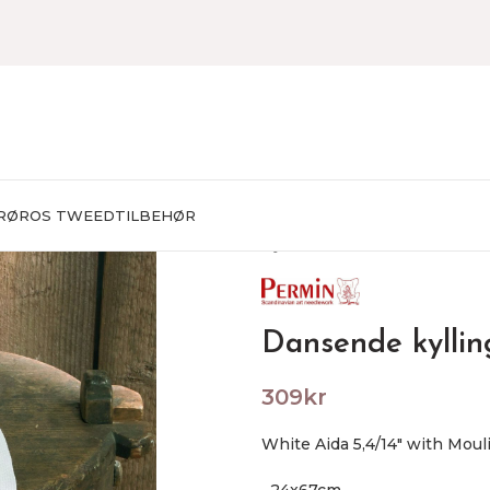
RØROS TWEED
TILBEHØR
Hjem
BRODERING
Broderie
Dansende kyllin
309
kr
White Aida 5,4/14″ with Moul
24x67cm