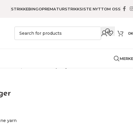
STRIKKEBINGO
PREMATURSTRIKK
SISTE NYTT
OM OSS
0
MERK
r
Duk / Løper
Dansende kyllinger
ger
ine yarn