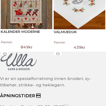
KALENDER MODERNE
VALMUEDUK
Permin
Permin
849
kr
439
kr
Vi er en spesialforretning innen broderi, sy-
tilbehør, strikke- og heklegarn.
ÅPNINGSTIDER 