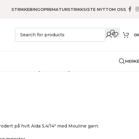
STRIKKEBINGO
PREMATURSTRIKK
SISTE NYTT
OM OSS
0
MERK
r
Barnebroderi
Ugle nøkkelring
rodert på hvit Aida 5,4/14″ med Mouline garn.
og mønster.