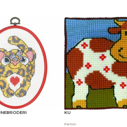
RNEBRODERI
KU
Permin