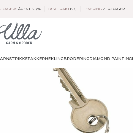
4 DAGERS
ÅPENT KJØP
FAST FRAKT
89,-
LEVERING
2 - 4 DAGER
GARN
STRIKKEPAKKER
HEKLING
BRODERING
DIAMOND PAINTING