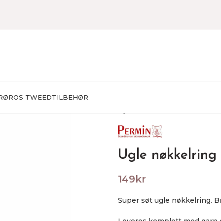
RØROS TWEED
TILBEHØR
Hjem
BRODERING
Broderie
Ugle nøkkelring
149
kr
Super søt ugle nøkkelring. B
Leveres komplett med garn 