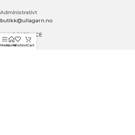
Administrativt
butikk@ullagarn.no
KUNDESERVICE
Menu
Home
Wishlist
Cart
OM OSS
KONTAKT OSS
KJØPSBETINGELSER
PERSONVERN
MIN SIDE
ULLA GARN OG BRODERI
2020 - Utviklet av
NJOORD
.
Vi bruker informasjonskapsler for å forbedre