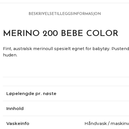
BESKRIVELSE
TILLEGGSINFORMASJON
MERINO 200 BEBE COLOR
Fint, australsk merinoull spesielt egnet for babytøy. Pusten
huden.
Løpelengde pr. nøste
Innhold
Vaskeinfo
Håndvask / maskin