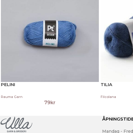
PELINI
TILIA
Rauma Garn
Filcolana
79
kr
ÅPNINGSTID
Mandag - Fred