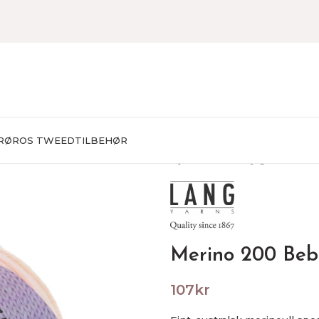
RØROS TWEED
TILBEHØR
Hjem
Garn
Baby garn
Merin
Merino 200 Beb
107
kr