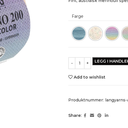
Fint, australsk merinoull sp
Farge
LEGG I HANDL
Add to wishlist
Produktnummer:
langyarns-
Share: