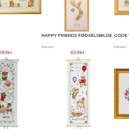
HAPPY FRIENDS FØDSELSBILDE
GODE 
Permin
Permin
389
kr
659
kr