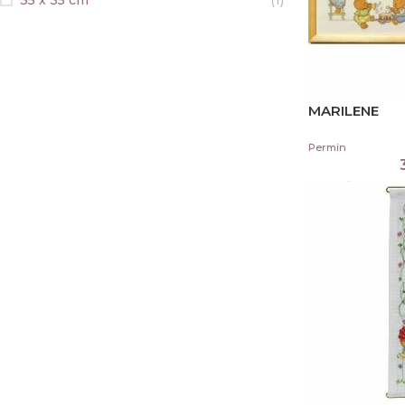
35 x 35 cm
(1)
MARILENE
Permin