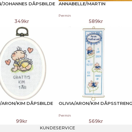
N/JOHANNES DÅPSBILDE
ANNABELLE/MARTIN
FØDSELSBILDE
Permin
349
kr
589
kr
A/ARON/KIM DÅPSBILDE
OLIVIA/ARON/KIM DÅPSSTREN
Permin
99
kr
569
kr
KUNDESERVICE