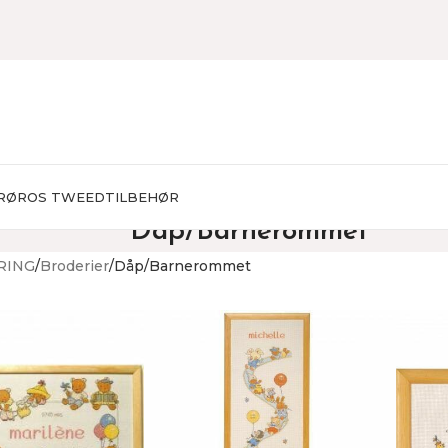
RØROS TWEED
TILBEHØR
Dåp/Barnerommet
RING
Broderier
Dåp/Barnerommet