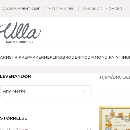
4 DAGERS
ÅPENT KJØP
FAST FRAKT
89,-
LEVERING
2 - 4 DAGER
GARN
STRIKKEPAKKER
HEKLING
BRODERING
DIAMOND PAINTING
LEVERANDØR
Hjem
BRODE
Any Merke
STØRRELSE