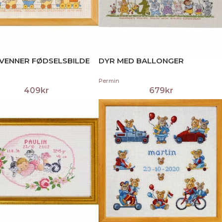
VENNER FØDSELSBILDE
DYR MED BALLONGER
Permin
409
kr
679
kr