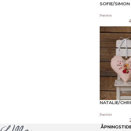
SOFIE/SIMO
Permin
NATALIE/CHR
FØDSELSPUT
Permin
ÅPNINGSTID