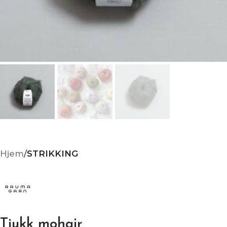
Hjem
STRIKKING
Tjukk mohair