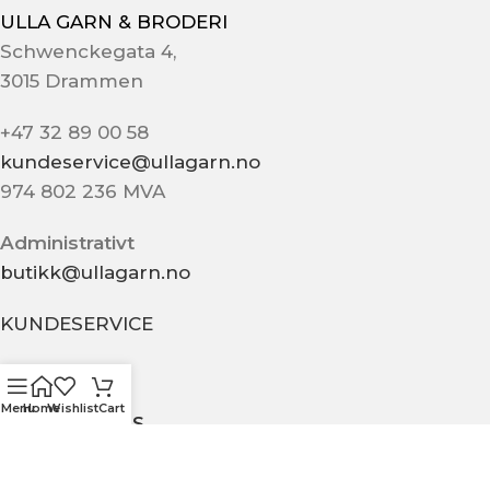
ULLA GARN & BRODERI
Schwenckegata 4,
3015 Drammen
+47 32 89 00 58
kundeservice@ullagarn.no
974 802 236 MVA
Administrativt
butikk@ullagarn.no
KUNDESERVICE
OM OSS
Menu
Home
Wishlist
Cart
KONTAKT OSS
KJØPSBETINGELSER