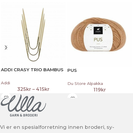
ADDI CRASY TRIO BAMBUS
PUS
Addi
Du Store Alpakka
325
kr
–
415
kr
119
kr
Vi er en spesialforretning innen broderi, sy-