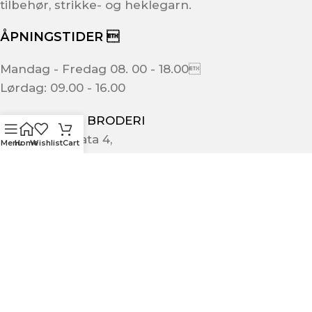
tilbehør, strikke- og heklegarn.
ÅPNINGSTIDER 
Mandag - Fredag 08. 00 - 18.00
Lørdag: 09.00 - 16.00
ULLA GARN & BRODERI
Schwenckegata 4,
Menu
Home
Wishlist
Cart
3015 Drammen
+47 32 89 00 58
kundeservice@ullagarn.no
974 802 236 MVA
Administrativt
butikk@ullagarn.no