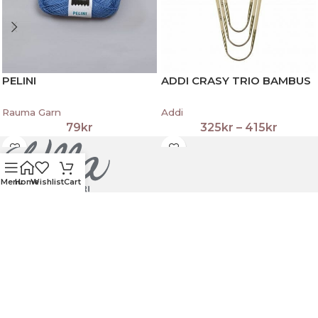
PELINI
ADDI CRASY TRIO BAMBUS
Rauma Garn
Addi
79
kr
325
kr
–
415
kr
Menu
Home
Wishlist
Cart
Vi er en spesialforretning innen broderi, sy-
tilbehør, strikke- og heklegarn.
ÅPNINGSTIDER 
Mandag - Fredag 08. 00 - 18.00