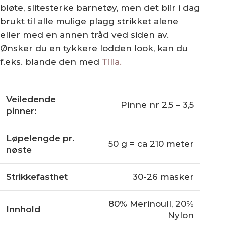
bløte, slitesterke barnetøy, men det blir i dag
brukt til alle mulige plagg strikket alene
eller med en annen tråd ved siden av.
Ønsker du en tykkere lodden look, kan du
f.eks. blande den med
Tilia.
Veiledende
Pinne nr 2,5 – 3,5
pinner:
Løpelengde pr.
50 g = ca 210 meter
nøste
Strikkefasthet
30-26 masker
80% Merinoull, 20%
Innhold
Nylon