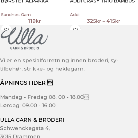
BØRSTET ALPAKKA
ADDI CRASY TRIO BAMBUS
Sandnes Garn
Addi
119
kr
325
kr
–
415
kr
Vi er en spesialforretning innen broderi, sy-
tilbehør, strikke- og heklegarn.
ÅPNINGSTIDER 
Mandag - Fredag 08. 00 - 18.00
Lørdag: 09.00 - 16.00
ULLA GARN & BRODERI
Schwenckegata 4,
3015 Drammen