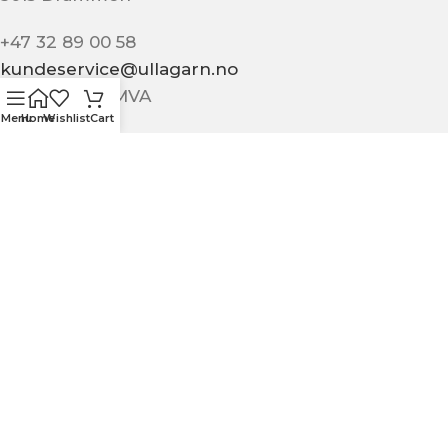
+47 32 89 00 58
kundeservice@ullagarn.no
974 802 236 MVA
Menu
Home
Wishlist
Cart
Administrativt
butikk@ullagarn.no
KUNDESERVICE
OM OSS
KONTAKT OSS
KJØPSBETINGELSER
PERSONVERN
MIN SIDE