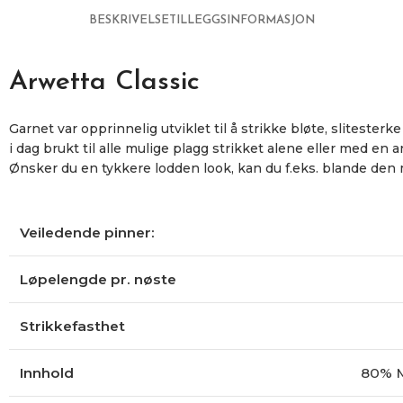
BESKRIVELSE
TILLEGGSINFORMASJON
Arwetta Classic
Garnet var opprinnelig utviklet til å strikke bløte, slitesterk
i dag brukt til alle mulige plagg strikket alene eller med en 
Ønsker du en tykkere lodden look, kan du f.eks. blande den
Veiledende pinner:
Løpelengde pr. nøste
Strikkefasthet
Innhold
80% M