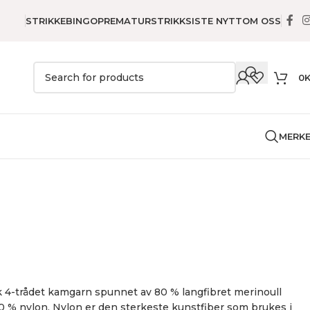
STRIKKEBINGO
PREMATURSTRIKK
SISTE NYTT
OM OSS
0
MERK
ndlet
Arwetta Classic
sk 4-trådet kamgarn spunnet av 80 % langfibret merinoull
 % nylon. Nylon er den sterkeste kunstfiber som brukes i