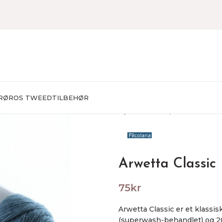
RØROS TWEED
TILBEHØR
Hjem
Garn
Superwash beha
Arwetta Classic
75
kr
Arwetta Classic er et klassi
(superwash-behandlet) og 20