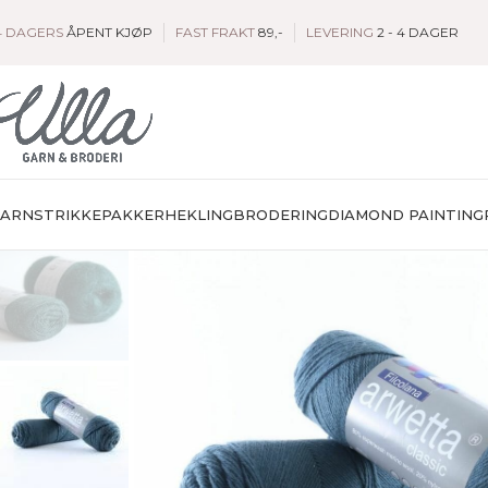
4 DAGERS
ÅPENT KJØP
FAST FRAKT
89,-
LEVERING
2 - 4 DAGER
GARN
STRIKKEPAKKER
HEKLING
BRODERING
DIAMOND PAINTING