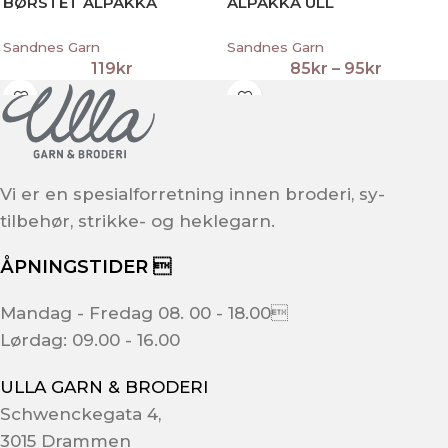
BØRSTET ALPAKKA
ALPAKKA ULL
Sandnes Garn
Sandnes Garn
119
kr
85
kr
–
95
kr
Vi er en spesialforretning innen broderi, sy-
tilbehør, strikke- og heklegarn.
ÅPNINGSTIDER 
Mandag - Fredag 08. 00 - 18.00
Lørdag: 09.00 - 16.00
ULLA GARN & BRODERI
Schwenckegata 4,
3015 Drammen