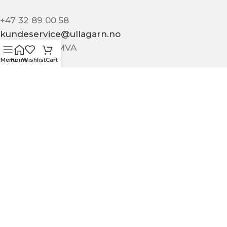
+47 32 89 00 58
kundeservice@ullagarn.no
974 802 236 MVA
Menu
Home
Wishlist
Cart
Administrativt
butikk@ullagarn.no
KUNDESERVICE
OM OSS
KONTAKT OSS
KJØPSBETINGELSER
PERSONVERN
MIN SIDE