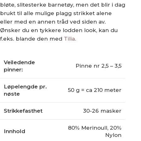
bløte, slitesterke barnetøy, men det blir i dag
brukt til alle mulige plagg strikket alene
eller med en annen tråd ved siden av.
Ønsker du en tykkere lodden look, kan du
f.eks. blande den med
Tilia.
Veiledende
Pinne nr 2,5 – 3,5
pinner:
Løpelengde pr.
50 g = ca 210 meter
nøste
Strikkefasthet
30-26 masker
80% Merinoull, 20%
Innhold
Nylon