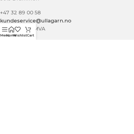
+47 32 89 00 58
kundeservice@ullagarn.no
974 802 236 MVA
Menu
Home
Wishlist
Cart
Administrativt
butikk@ullagarn.no
KUNDESERVICE
OM OSS
KONTAKT OSS
KJØPSBETINGELSER
PERSONVERN
MIN SIDE