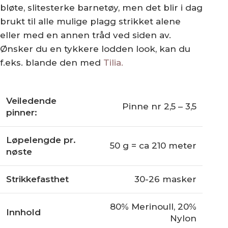
bløte, slitesterke barnetøy, men det blir i dag
brukt til alle mulige plagg strikket alene
eller med en annen tråd ved siden av.
Ønsker du en tykkere lodden look, kan du
f.eks. blande den med
Tilia.
Veiledende
Pinne nr 2,5 – 3,5
pinner:
Løpelengde pr.
50 g = ca 210 meter
nøste
Strikkefasthet
30-26 masker
80% Merinoull, 20%
Innhold
Nylon