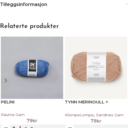
Tilleggsinformasjon
Relaterte produkter
PELINI
TYNN MERINOULL +
KLOMPELOMPE
,
Rauma Garn
KlompeLompe
Sandnes Garn
79
kr
79
kr