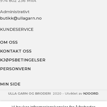
974 802 236 MVA
Administrativt
butikk@ullagarn.no
KUNDESERVICE
OM OSS
KONTAKT OSS
KJØPSBETINGELSER
PERSONVERN
MIN SIDE
ULLA GARN OG BRODERI
2020 - Utviklet av
NJOORD
.
Vi bruker informasjonskapsler for å forbedre