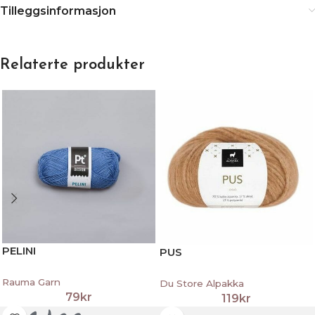
Tilleggsinformasjon
Relaterte produkter
PELINI
PUS
Rauma Garn
Du Store Alpakka
79
kr
119
kr