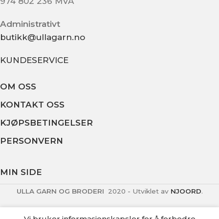
974 802 236 MVA
Administrativt
butikk@ullagarn.no
KUNDESERVICE
OM OSS
KONTAKT OSS
KJØPSBETINGELSER
PERSONVERN
MIN SIDE
ULLA GARN OG BRODERI
2020 - Utviklet av
NJOORD
.
Vi bruker informasjonskapsler for å forbedre