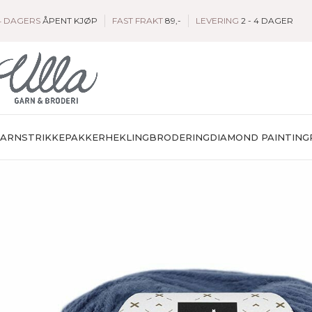
4 DAGERS
ÅPENT KJØP
FAST FRAKT
89,-
LEVERING
2 - 4 DAGER
GARN
STRIKKEPAKKER
HEKLING
BRODERING
DIAMOND PAINTING