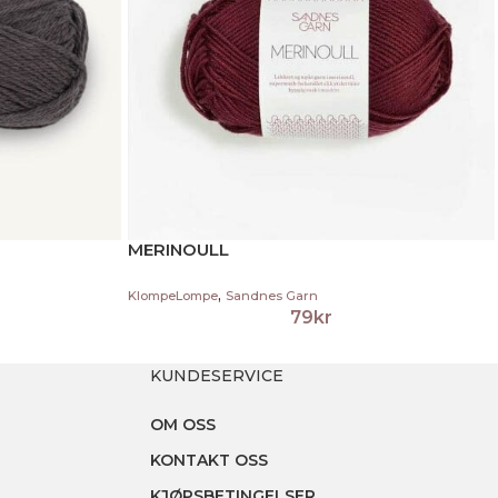
MERINOULL
,
KlompeLompe
Sandnes Garn
79
kr
KUNDESERVICE
OM OSS
KONTAKT OSS
KJØPSBETINGELSER