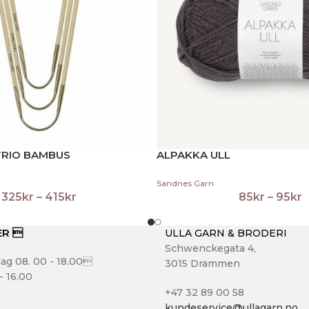
TRIO BAMBUS
ALPAKKA ULL
Sandnes Garn
325
kr
–
415
kr
85
kr
–
95
kr
ER 
ULLA GARN & BRODERI
Schwenckegata 4,
ag 08. 00 - 18.00
3015 Drammen
- 16.00
+47 32 89 00 58
kundeservice@ullagarn.no