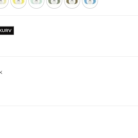
EKURV
K