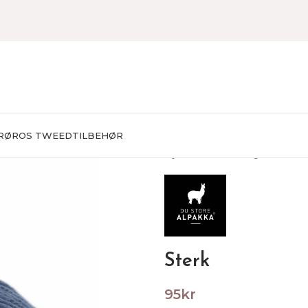
RØROS TWEED
TILBEHØR
Hjem
Garn
Sokkegarn
Sterk
Sterk
95
kr