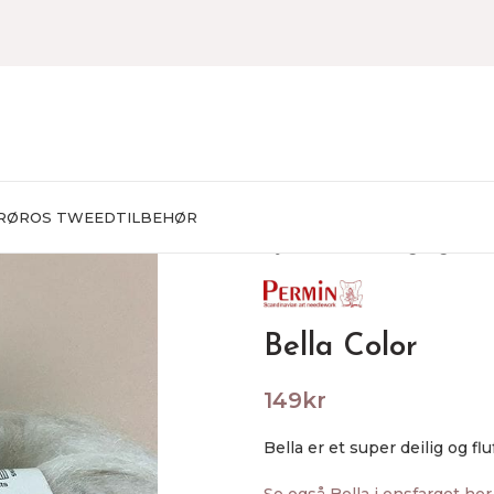
RØROS TWEED
TILBEHØR
Hjem
Garn
Flerfarget garn
B
Bella Color
149
kr
Bella er et super deilig og f
Se også Bella i ensfarget her