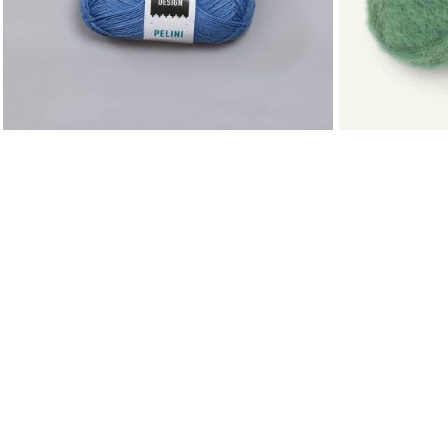
PELINI
BØRSTET AL
Rauma Garn
Sandnes Garn
79
kr
ÅPNINGSTID
Mandag - Fred
Lørdag: 09.00 
Vi er en spesialforretning innen broderi,
sy-tilbehør, strikke- og heklegarn.