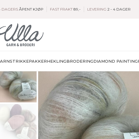
4 DAGERS
ÅPENT KJØP
FAST FRAKT
89,-
LEVERING
2 - 4 DAGER
GARN
STRIKKEPAKKER
HEKLING
BRODERING
DIAMOND PAINTING