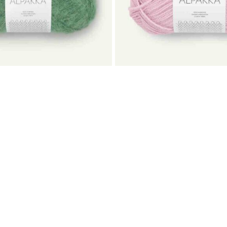
PAKKA
MINI ALPAKKA
Sandnes Garn
119
kr
85
kr
ER 
ULLA GARN & BRODERI
Schwenckegata 4,
ag 08. 00 - 18.00
3015 Drammen
- 16.00
+47 32 89 00 58
kundeservice@ullagarn.no
974 802 236 MVA