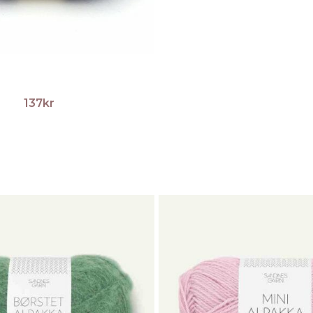
137
kr