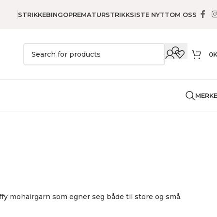
STRIKKEBINGO
PREMATURSTRIKK
SISTE NYTT
OM OSS
0
MERK
ella Color
luffy mohairgarn som egner seg både til store og små.