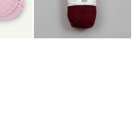
FINULL
Rauma Garn
65
kr
KUNDESERVICE
OM OSS
KONTAKT OSS
KJØPSBETINGELSER
PERSONVERN