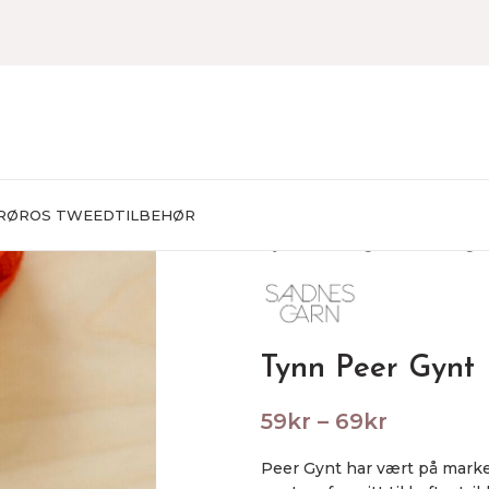
RØROS TWEED
TILBEHØR
Hjem
Garn
Egnet til toving
Tynn Peer Gynt
59
kr
–
69
kr
Peer Gynt har vært på marked