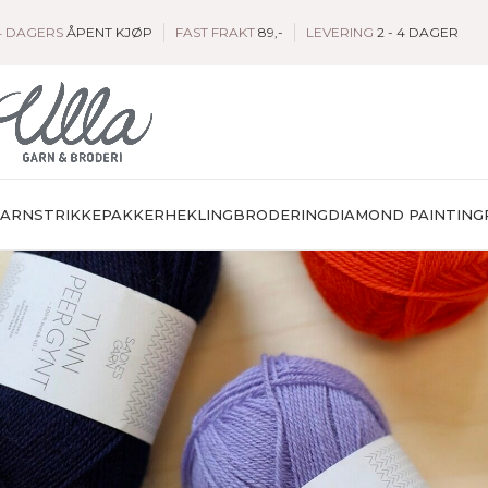
4 DAGERS
ÅPENT KJØP
FAST FRAKT
89,-
LEVERING
2 - 4 DAGER
GARN
STRIKKEPAKKER
HEKLING
BRODERING
DIAMOND PAINTING