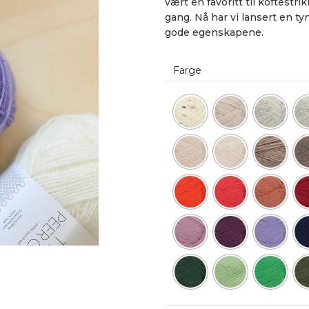
vært en favoritt til koftestr
gang. Nå har vi lansert en 
gode egenskapene.
Farge