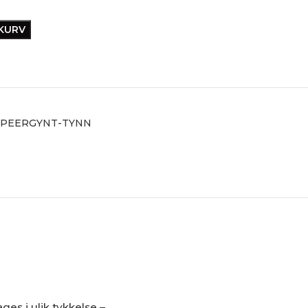
EKURV
-PEERGYNT-TYNN
es i ulik tykkelse –