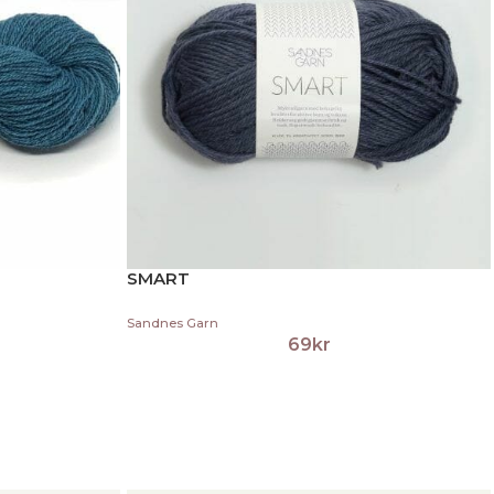
SMART
Sandnes Garn
69
kr