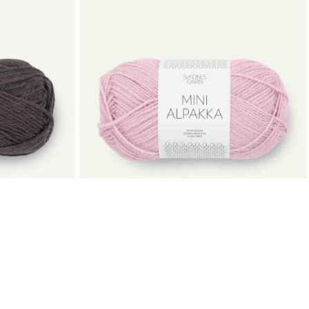
MINI ALPAKKA
Sandnes Garn
85
kr
KUNDESERVICE