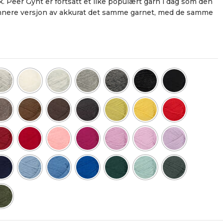
ikk. Peer Gynt er fortsatt et like populært garn i dag som den
tynnere versjon av akkurat det samme garnet, med de samme