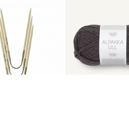
TRIO BAMBUS
ALPAKKA ULL
Sandnes Garn
325
kr
–
415
kr
85
kr
–
95
kr
ER 
ULLA GARN & BRODERI