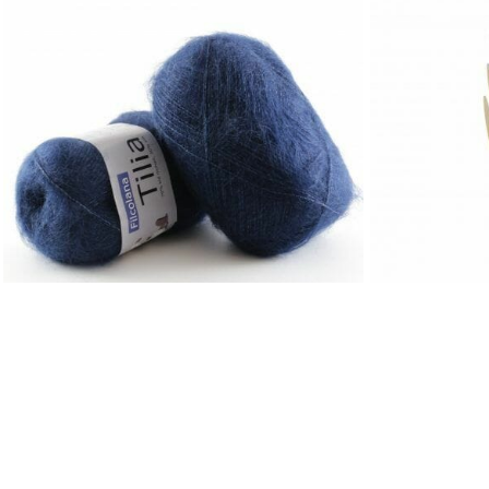
TILIA
ADDI CRASY 
Filcolana
Addi
126
kr
ÅPNINGSTID