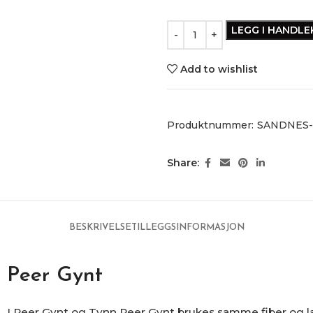
LEGG I HANDL
Add to wishlist
Produktnummer:
SANDNES
Share:
BESKRIVELSE
TILLEGGSINFORMASJON
Peer Gynt
I Peer Gynt og Tynn Peer Gynt brukes samme fiber og lag