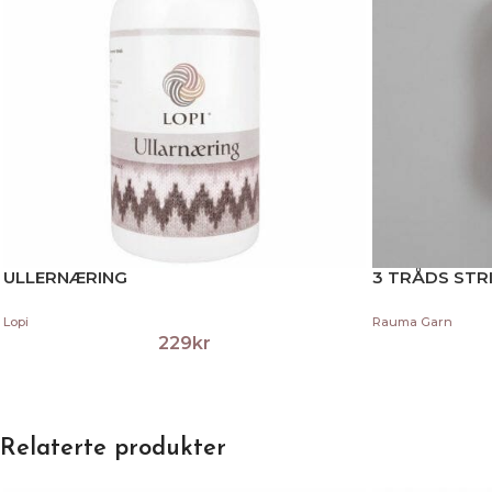
ULLERNÆRING
3 TRÅDS STR
Lopi
Rauma Garn
229
kr
Relaterte produkter