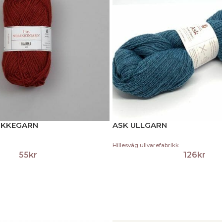
IKKEGARN
ASK ULLGARN
Hillesvåg ullvarefabrikk
55
kr
126
kr