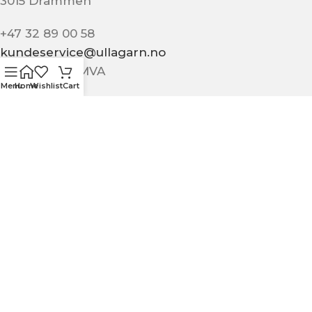
3015 Drammen
+47 32 89 00 58
kundeservice@ullagarn.no
974 802 236 MVA
Menu
Home
Wishlist
Cart
Administrativt
butikk@ullagarn.no
KUNDESERVICE
OM OSS
KONTAKT OSS
KJØPSBETINGELSER
PERSONVERN