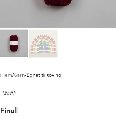
Hjem
Garn
Egnet til toving
Finull