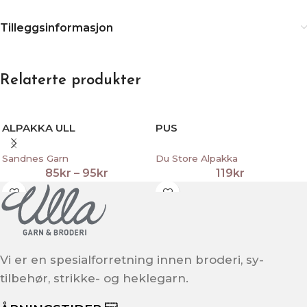
Innhold
Ren ny ull
Vaskeinfo
Håndvask
Produksjonsland
Norge