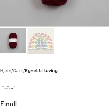
Hjem
Garn
Egnet til toving
Finull