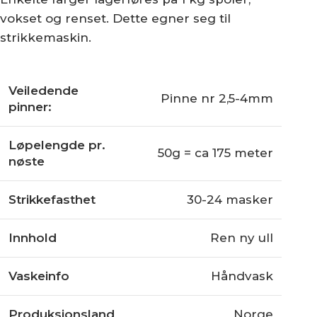
Finull PT2
Finull Pt2 er et 2-tråds kardegarn av 100%
norsk ull. Garnet gir lette og luftige plagg
med lang levetid. Det egner seg godt til
både strikking, hekling og veving, og det
finnes i hele 116 fantastiske farger!
Garnet blir produsert på Rauma
Ullvarefabrikk i Romsdalen. Der vasker,
karder, tvinner, spinner, farger og nøster vi
garnet. Vi bruker kun norsk ull. Norsk ull er