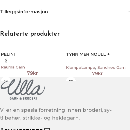
Innhold
Ren ny ull
Vaskeinfo
Håndvask
Produksjonsland
Norge