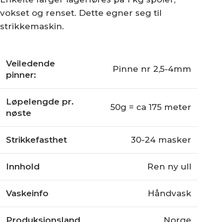
Finull PT2
Finull Pt2 er et 2-tråds kardegarn av 100%
norsk ull. Garnet gir lette og luftige plagg
med lang levetid. Det egner seg godt til
både strikking, hekling og veving, og det
finnes i hele 116 fantastiske farger!
Garnet blir produsert på Rauma
Ullvarefabrikk i Romsdalen. Der vasker,
karder, tvinner, spinner, farger og nøster vi
garnet. Vi bruker kun norsk ull. Norsk ull er