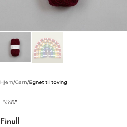
Hjem
Garn
Egnet til toving
Finull