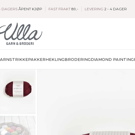
4 DAGERS
ÅPENT KJØP
FAST FRAKT
89,-
LEVERING
2 - 4 DAGER
GARN
STRIKKEPAKKER
HEKLING
BRODERING
DIAMOND PAINTING