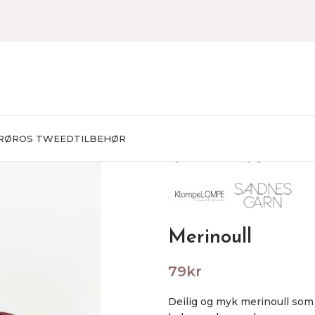
RØROS TWEED
TILBEHØR
Hjem
Garn
Baby garn
Merino
Merinoull
79
kr
Deilig og myk merinoull som 