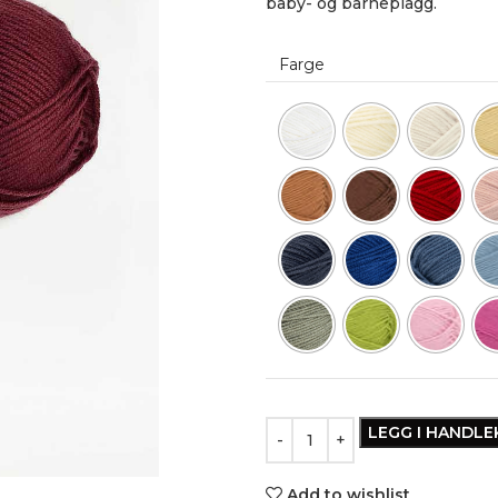
baby- og barneplagg.
Farge
LEGG I HANDL
Add to wishlist