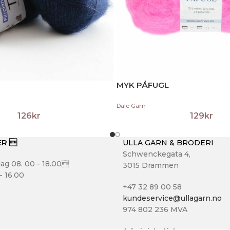
MYK PÅFUGL
Dale Garn
126
kr
129
kr
ER 
ULLA GARN & BRODERI
Schwenckegata 4,
ag 08. 00 - 18.00
3015 Drammen
- 16.00
+47 32 89 00 58
kundeservice@ullagarn.no
974 802 236 MVA