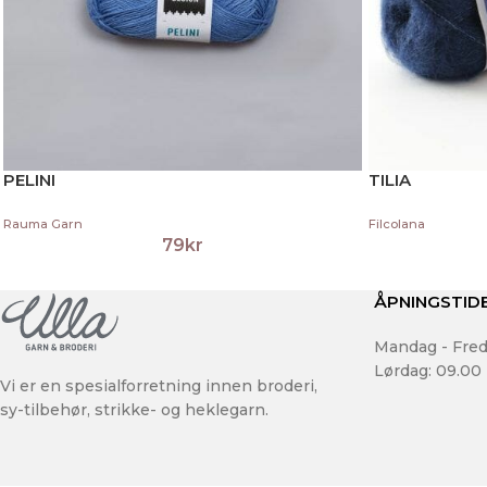
PELINI
TILIA
Rauma Garn
Filcolana
79
kr
ÅPNINGSTID
Mandag - Fred
Lørdag: 09.00 
Vi er en spesialforretning innen broderi,
sy-tilbehør, strikke- og heklegarn.