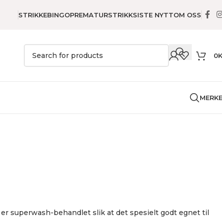
STRIKKEBINGO
PREMATURSTRIKK
SISTE NYTT
OM OSS
0
MERK
ull
er superwash-behandlet slik at det spesielt godt egnet til