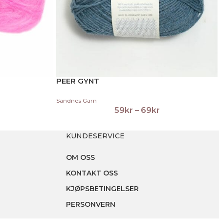
PEER GYNT
Sandnes Garn
59
kr
–
69
kr
KUNDESERVICE
OM OSS
KONTAKT OSS
KJØPSBETINGELSER
PERSONVERN