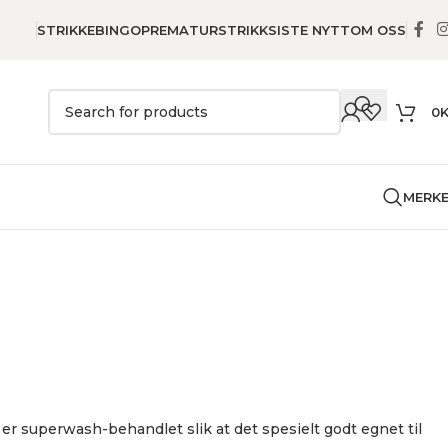
STRIKKEBINGO
PREMATURSTRIKK
SISTE NYTT
OM OSS
0
MERK
ull
er superwash-behandlet slik at det spesielt godt egnet til