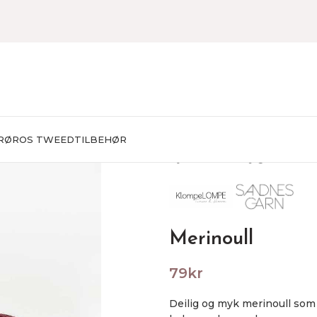
RØROS TWEED
TILBEHØR
Hjem
Garn
Baby garn
Merino
Merinoull
79
kr
Deilig og myk merinoull som 