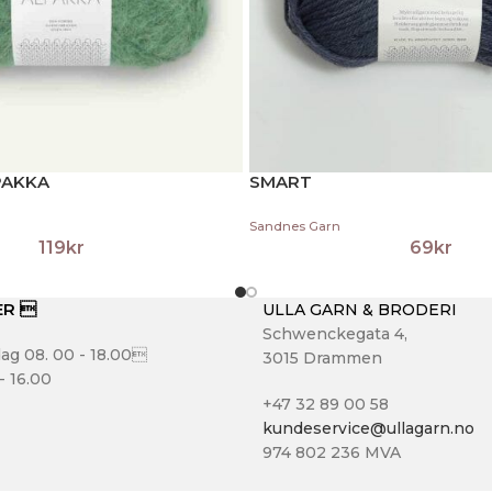
PAKKA
SMART
Sandnes Garn
119
kr
69
kr
ER 
ULLA GARN & BRODERI
Schwenckegata 4,
ag 08. 00 - 18.00
3015 Drammen
- 16.00
+47 32 89 00 58
kundeservice@ullagarn.no
974 802 236 MVA