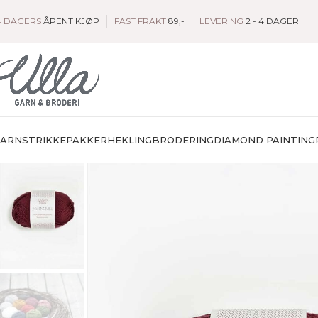
4 DAGERS
ÅPENT KJØP
FAST FRAKT
89,-
LEVERING
2 - 4 DAGER
GARN
STRIKKEPAKKER
HEKLING
BRODERING
DIAMOND PAINTING