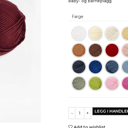
baby- og barneplagg.
Farge
LEGG I HANDL
Add to wishlist