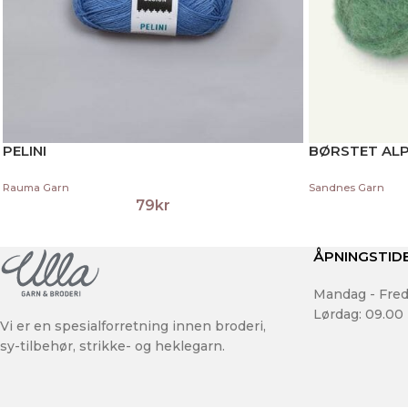
PELINI
BØRSTET AL
Rauma Garn
Sandnes Garn
79
kr
ÅPNINGSTID
Mandag - Fred
Lørdag: 09.00 
Vi er en spesialforretning innen broderi,
sy-tilbehør, strikke- og heklegarn.