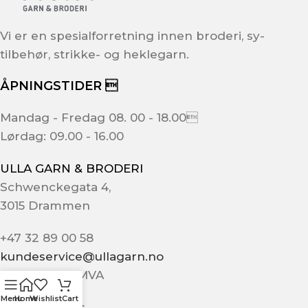
Vi er en spesialforretning innen broderi, sy-
tilbehør, strikke- og heklegarn.
ÅPNINGSTIDER 
Mandag - Fredag 08. 00 - 18.00
Lørdag: 09.00 - 16.00
ULLA GARN & BRODERI
Schwenckegata 4,
3015 Drammen
+47 32 89 00 58
kundeservice@ullagarn.no
974 802 236 MVA
Menu
Home
Wishlist
Cart
Administrativt