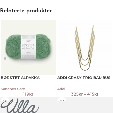
Relaterte produkter
BØRSTET ALPAKKA
ADDI CRASY TRIO BAMBUS
Sandnes Garn
Addi
119
kr
325
kr
–
415
kr