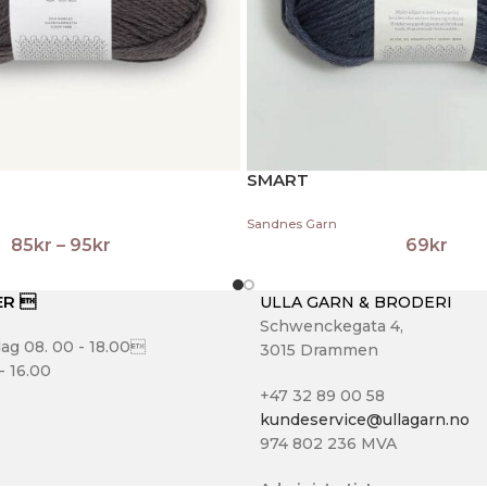
SMART
Sandnes Garn
85
kr
–
95
kr
69
kr
ER 
ULLA GARN & BRODERI
Schwenckegata 4,
ag 08. 00 - 18.00
3015 Drammen
- 16.00
+47 32 89 00 58
kundeservice@ullagarn.no
974 802 236 MVA