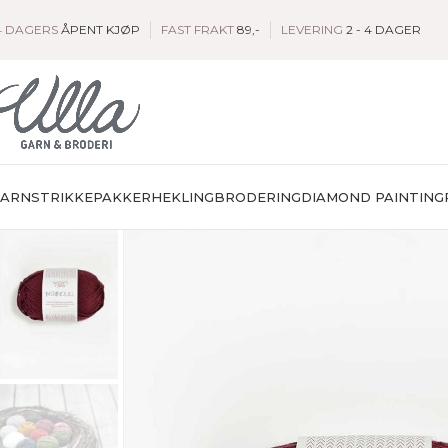
4 DAGERS
ÅPENT KJØP
FAST FRAKT
89,-
LEVERING
2 - 4 DAGER
GARN
STRIKKEPAKKER
HEKLING
BRODERING
DIAMOND PAINTING