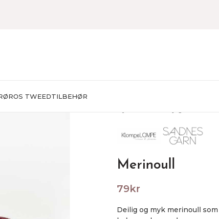
RØROS TWEED
TILBEHØR
Hjem
Garn
Baby garn
Merino
Merinoull
79
kr
Deilig og myk merinoull som 