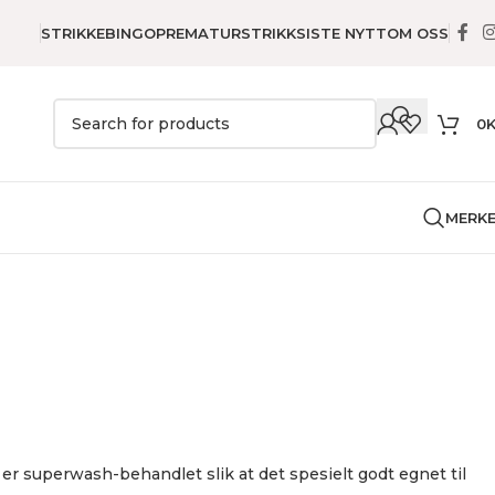
STRIKKEBINGO
PREMATURSTRIKK
SISTE NYTT
OM OSS
0
MERK
ull
er superwash-behandlet slik at det spesielt godt egnet til