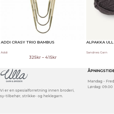
ADDI CRASY TRIO BAMBUS
ALPAKKA ULL
Addi
Sandnes Garn
325
kr
–
415
kr
ÅPNINGSTID
Mandag - Fred
Lørdag: 09.00 
Vi er en spesialforretning innen broderi,
sy-tilbehør, strikke- og heklegarn.