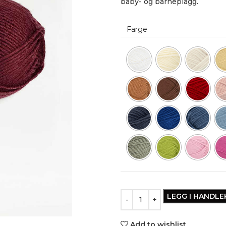
baby- og barneplagg.
Farge
LEGG I HANDL
Add to wishlist