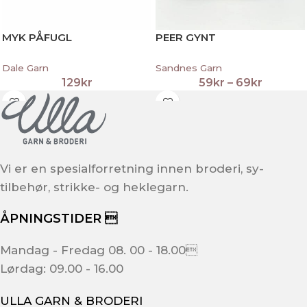
MYK PÅFUGL
PEER GYNT
Dale Garn
Sandnes Garn
129
kr
59
kr
–
69
kr
Vi er en spesialforretning innen broderi, sy-
tilbehør, strikke- og heklegarn.
ÅPNINGSTIDER 
Mandag - Fredag 08. 00 - 18.00
Lørdag: 09.00 - 16.00
ULLA GARN & BRODERI