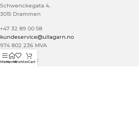
Schwenckegata 4,
3015 Drammen
+47 32 89 00 58
kundeservice@ullagarn.no
974 802 236 MVA
Administrativt
Menu
Home
Wishlist
Cart
butikk@ullagarn.no
KUNDESERVICE
OM OSS
KONTAKT OSS
KJØPSBETINGELSER
PERSONVERN