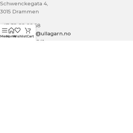
Schwenckegata 4,
3015 Drammen
+47 32 89 00 58
kundeservice@ullagarn.no
Menu
Home
Wishlist
Cart
974 802 236 MVA
Administrativt
butikk@ullagarn.no
KUNDESERVICE
OM OSS
KONTAKT OSS
KJØPSBETINGELSER
PERSONVERN