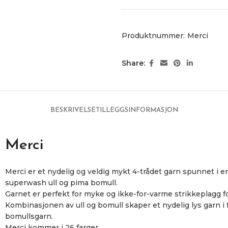
Produktnummer:
Merci
Share:
BESKRIVELSE
TILLEGGSINFORMASJON
Merci
Merci er et nydelig og veldig mykt 4-trådet garn spunnet i e
superwash ull og pima bomull.
Garnet er perfekt for myke og ikke-for-varme strikkeplagg f
Kombinasjonen av ull og bomull skaper et nydelig lys garn i f
bomullsgarn.
Merci kommer i 26 farger.