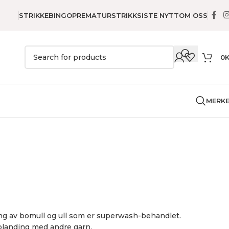
STRIKKEBINGO
PREMATURSTRIKK
SISTE NYTT
OM OSS
0
MERK
ding av bomull og ull som er superwash-behandlet.
 blanding med andre garn.