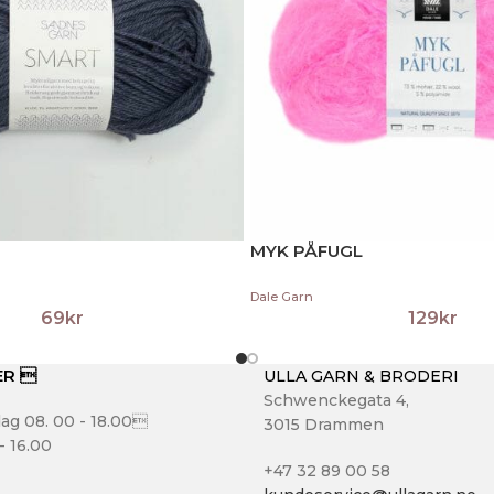
MYK PÅFUGL
Dale Garn
69
kr
129
kr
ER 
ULLA GARN & BRODERI
Schwenckegata 4,
ag 08. 00 - 18.00
3015 Drammen
- 16.00
+47 32 89 00 58