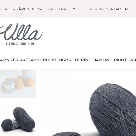
4 DAGERS
ÅPENT KJØP
FAST FRAKT
89,-
LEVERING
2 - 4 DAGER
GARN
STRIKKEPAKKER
HEKLING
BRODERING
DIAMOND PAINTING