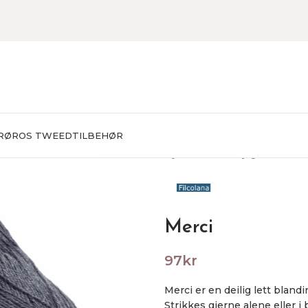
RØROS TWEED
TILBEHØR
Hjem
Garn
Baby garn
Merci
Merci
97
kr
Merci er en deilig lett blan
Strikkes gjerne alene eller i