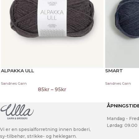
ALPAKKA ULL
SMART
Sandnes Garn
Sandnes Garn
85
kr
–
95
kr
ÅPNINGSTID
Mandag - Fred
Lørdag: 09.00 
Vi er en spesialforretning innen broderi,
sy-tilbehør, strikke- og heklegarn.