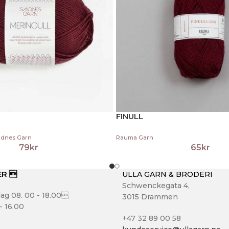
FINULL
dnes Garn
Rauma Garn
79
kr
65
kr
ER 
ULLA GARN & BRODERI
Schwenckegata 4,
ag 08. 00 - 18.00
3015 Drammen
- 16.00
+47 32 89 00 58