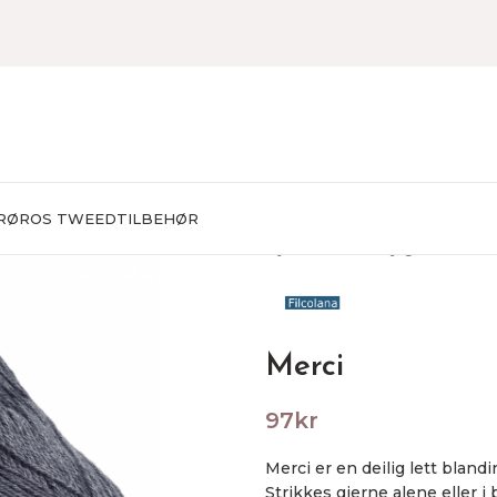
RØROS TWEED
TILBEHØR
Hjem
Garn
Baby garn
Merci
Merci
97
kr
Merci er en deilig lett blan
Strikkes gjerne alene eller i