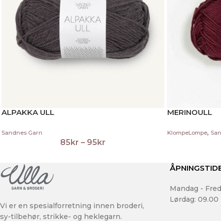
ALPAKKA ULL
MERINOULL
,
Sandnes Garn
KlompeLompe
San
85
kr
–
95
kr
ÅPNINGSTID
Mandag - Fred
Lørdag: 09.00 
Vi er en spesialforretning innen broderi,
sy-tilbehør, strikke- og heklegarn.