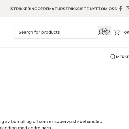
STRIKKEBINGO
PREMATURSTRIKK
SISTE NYTT
OM OSS
0
MERK
ding av bomull og ull som er superwash-behandlet.
 blanding med andre garn.