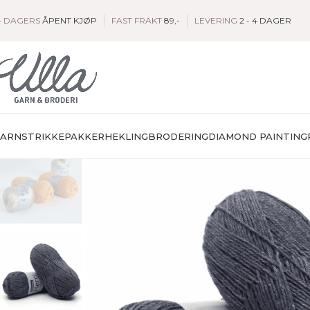
4 DAGERS
ÅPENT KJØP
FAST FRAKT
89,-
LEVERING
2 - 4 DAGER
GARN
STRIKKEPAKKER
HEKLING
BRODERING
DIAMOND PAINTING