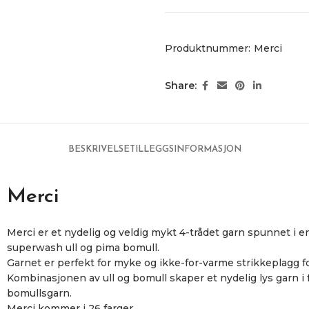
Produktnummer:
Merci
Share:
BESKRIVELSE
TILLEGGSINFORMASJON
Merci
Merci er et nydelig og veldig mykt 4-trådet garn spunnet i e
superwash ull og pima bomull.
Garnet er perfekt for myke og ikke-for-varme strikkeplagg f
Kombinasjonen av ull og bomull skaper et nydelig lys garn i f
bomullsgarn.
Merci kommer i 26 farger.