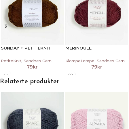
SUNDAY + PETITEKNIT
MERINOULL
,
,
PetiteKnit
Sandnes Garn
KlompeLompe
Sandnes Garn
79
kr
79
kr
Relaterte produkter