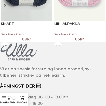
SMART
MINI ALPAKKA
Sandnes Garn
Sandnes Garn
69
kr
85
kr
Vi er en spesialforretning innen broderi, sy-
tilbehør, strikke- og heklegarn.
ÅPNINGSTIDER 
Mandag - Fredag 08. 00 - 18.00
Menu
Home
Wishlist
Cart
Lørdag: 09.00 - 16.00